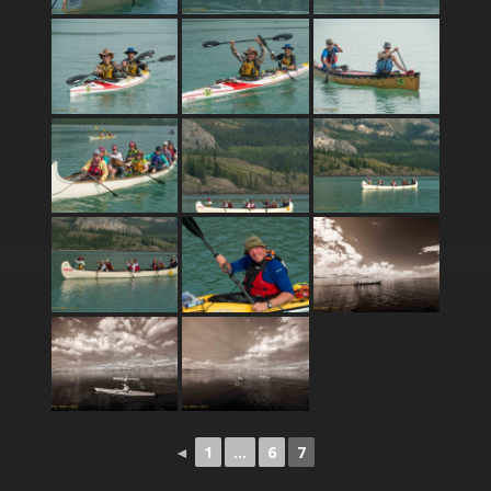
◄
1
...
6
7